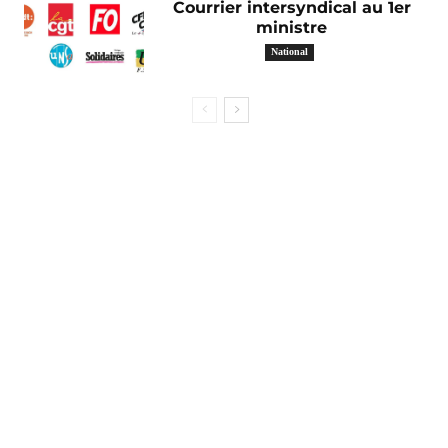
Courrier intersyndical au 1er
ministre
National