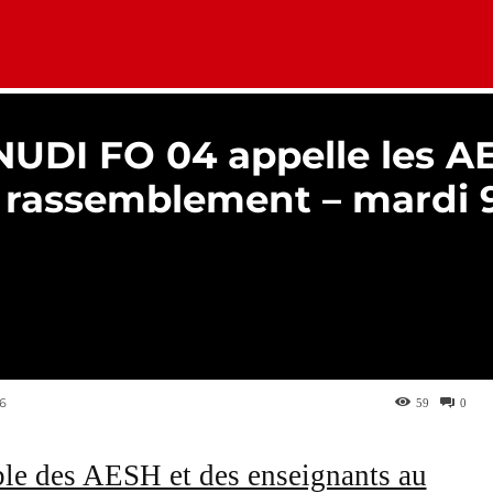
RSONNELS
ADMINISTRATIF
COMMUNIQUES
C
NUDI FO 04 appelle les A
rassemblement – mardi 9
6
59
0
e des AESH et des enseignants au