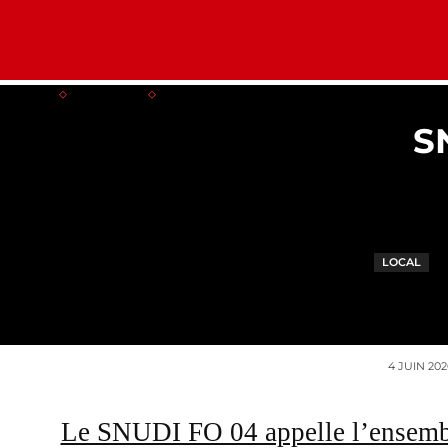
CARRIERE
PE
Home
Communiqués
Local
S
LOCAL
4 JUIN 202
Le SNUDI FO 04 appelle l’ensembl